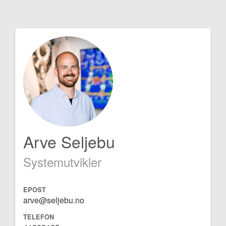
Arve Seljebu
Systemutvikler
EPOST
arve@seljebu.no
TELEFON